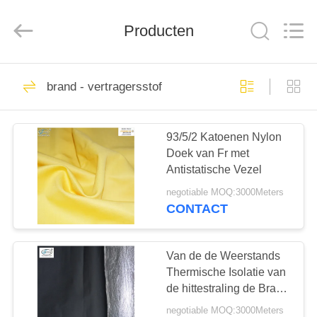
2025
Xinxiang
Weis
Textiles&Garments
Producten
Co.Ltd.
All
Rights
Reserved.
HUIS
23
brand - vertragersstof
Katoenen van Fr
PRODUCTEN
Overtrekken
93/5/2 Katoenen Nylon
Doek van Fr met
ONGEVEER
Antistatische Vezel
ONS
negotiable MOQ:3000Meters
CONTACT
16
FABRIEKSREIS
De
Van de de Weerstands
KWALITEITSCONTROLE
Thermische Isolatie van
lichtgewichtovertrekken
de hittestraling de Brand
van FRC - vertragersstof
van Fr
negotiable MOQ:3000Meters