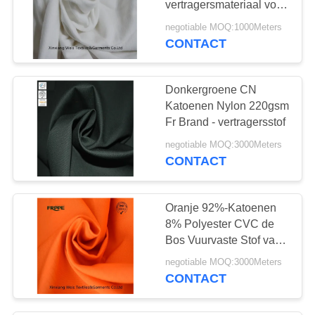
vertragersmateriaal voor
14
de Kleding van
negotiable MOQ:1000Meters
Beschermend
CONTACT
Hoge Zichtstof
Overhemd En11612
Donkergroene CN
Katoenen Nylon 220gsm
Fr Brand - vertragersstof
negotiable MOQ:3000Meters
CONTACT
35
anti-statische
Oranje 92%-Katoenen
structuur
8% Polyester CVC de
Bos Vuurvaste Stof van
300gsm
negotiable MOQ:3000Meters
CONTACT
24