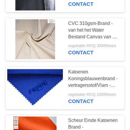
CONTACTEER
met Aluminiumfolie
CONTACT
ONS
CVC 310gsm-Brand -
17
VERZOEK
van het het Water
De
OM
Bestand Canvas van de
vertragersstof de
EEN
Weerspiegelende
negotiable MOQ:3000Meters
Vormbewijs voor het
CONTACT
CITAAT
Afbaarden
Overtrekken van Fr
Katoenen
SITEMAP
Koningsblauwenbrand -
vertragersstof/Vlam -
18
vertragers Katoenen
PRIVACY
negotiable MOQ:1000Meters
Vlam -
Beschermende Stof
CONTACT
POLICY
vertragersjasje
Scheur Einde Katoenen
Brand -