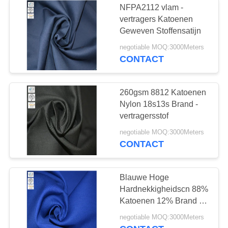
NFPA2112 vlam -
De inherente Stof
vertragers Katoenen
Geweven Stoffensatijn
van Fr
negotiable MOQ:3000Meters
CONTACT
260gsm 8812 Katoenen
Nylon 18s13s Brand -
23
vertragersstof
negotiable MOQ:3000Meters
Oil Repellent Stof
CONTACT
Blauwe Hoge
Hardnekkigheidscn 88%
Katoenen 12% Brand -
vertragers Nylon Stof
15
negotiable MOQ:3000Meters