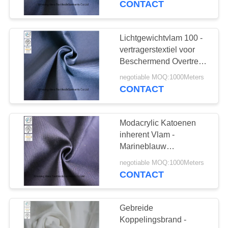
CONTACT
17
De inherente
Lichtgewichtvlam 100 -
vertragerstextiel voor
Kleding van Fr
Beschermend Overtrek
21s*21s
negotiable MOQ:1000Meters
CONTACT
Modacrylic Katoenen
56
inherent Vlam -
brand -
Marineblauw
vertragersstof Gebreid
vertragersstof
negotiable MOQ:1000Meters
Piqué
CONTACT
Gebreide
Koppelingsbrand -