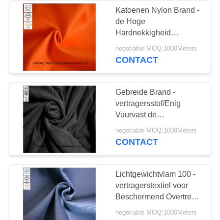
Katoenen Nylon Brand -
de Hoge
13
Hardnekkigheid
Algemene de Slab
NFPA2112 van de
negotiable MOQ:1000Meters
vertragersstof voor
CONTACT
van Fr
Veiligheidsovertrek
Gebreide Brand -
vertragersstof/Enig
Vuurvast de
Kledingsmateriaal van
18
negotiable MOQ:1000Meters
Jersey voor Ondergoed
CONTACT
Brand -
vertragersoverhemden
Lichtgewichtvlam 100 -
vertragerstextiel voor
Beschermend Overtrek
21s*21s
negotiable MOQ:1000Meters