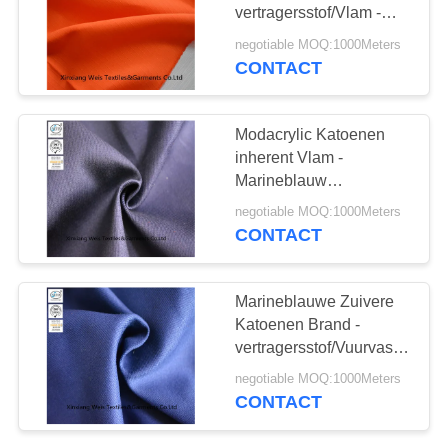
vertragersstof/Vlam -
vertrager Gevoelde
negotiable MOQ:1000Meters
Hoge
CONTACT
19
Hardnekkigheidssterkte
Vuurvaste Broek
Modacrylic Katoenen
inherent Vlam -
Marineblauw
vertragersstof Gebreid
negotiable MOQ:1000Meters
Piqué
CONTACT
40
Marineblauwe Zuivere
brand -
Katoenen Brand -
vertragersstof/Vuurvast
vertragerskostuum
Doekmateriaal
negotiable MOQ:1000Meters
CONTACT