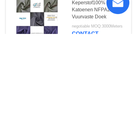
Keperstof100%
Katoenen NFPA2112
Vuurvaste Doek
negotiable MOQ:3000Meters
CONTACT
Oranje 8812 Katoenen
Nylon Gemengde
250gsm Fr Stoffen
negotiable MOQ:3000Meters
CONTACT
NFPA2112 brand -
vertragersstof
negotiable MOQ:1000meters
CONTACT