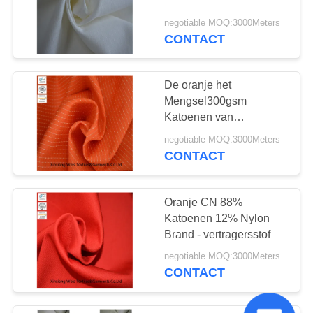
Katoen Geverfte
Stof
negotiable MOQ:3000Meters
CONTACT
De oranje het
Mengsel300gsm
Katoenen van
NFPA2112 Nylon Stof
negotiable MOQ:3000Meters
van Ripstop
CONTACT
Oranje CN 88%
Katoenen 12% Nylon
Brand - vertragersstof
negotiable MOQ:3000Meters
CONTACT