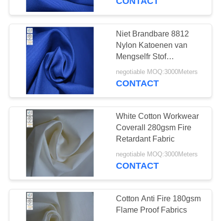
CONTACT
De Stof van de
boogflits
Niet Brandbare 8812
Nylon Katoenen van
Mengselfr Stof
ASTMF1959
negotiable MOQ:3000Meters
CONTACT
18
Vuurvaste
White Cotton Workwear
Coverall 280gsm Fire
Toebehoren
Retardant Fabric
negotiable MOQ:3000Meters
CONTACT
Cotton Anti Fire 180gsm
10
Flame Proof Fabrics